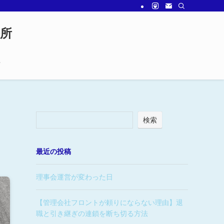
務所
せ
検索
最近の投稿
理事会運営が変わった日
【管理会社フロントが頼りにならない理由】退
職と引き継ぎの連鎖を断ち切る方法