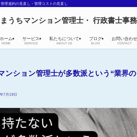
・管理規約の見直し・管理コストの見直し
まうちマンション管理士・ 行政書士事
ホーム
サービス
私たちについて
ブログ
お問い合わ
HOME
SERVICE
ABOUT US
BLOG
CONTACT
マンション管理士が多数派という“業界の
6年7月19日